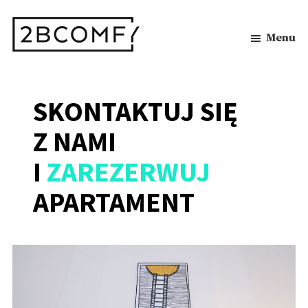
Skip
to
main
Menu
content
2BCOMFY
Apartamenty
Bielsko-
Biała
SKONTAKTUJ SIĘ
Z NAMI
I
ZAREZERWUJ
APARTAMENT