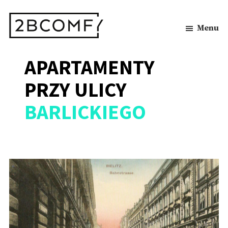
Skip
to
main
Menu
content
2BCOMFY
Apartamenty
APARTAMENTY
Bielsko-
Biała
PRZY ULICY
BARLICKIEGO